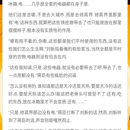
冰箱,电……几乎是全套的电器都在身子里.
他们这是去哪,不是去大城市,而是去修真界.修真界里那里
有"电"这种东西,就算把这些铁疙瘩带去了也只能是放在那里
摆摆样子,根本没有实质性的作用.
"哪有用不着的,你看,这些都是我们平时使用的东西,没有这
些我们怎么生活啊."刘新指着俺的有些家当,当然全都是平时
穿的衣物,电器到没有包含在内.
"这些我知道,只是,这些电器,就没有必要带去了吧.带去了,也
一点用都没有."蒋臣有些尴尬的问道.
"怎么没有用的,谁知道那边是天冷还是天热,要是天冷的话还
好点.要是天热该怎么办!我这把老骨头可是受不了.还有,吃
的东西,放在冰箱里才不会变质.还有……"
"只是,修真界那边没有电."蒋臣打断了刘新的话.然而,刘新听
到了蒋臣的话,声音则是嘎然而止.