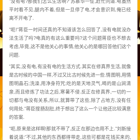
"没有电?那我们怎么生活啊?"苏慕华一怔,赶忙问道.电虽然
平时看不见,腿内不着,但是一旦停了电,才会意识到,俺已经
离不开电了.
"呃!"蒋臣一时间还真的不知道该怎么回答了,没有电就没办
法生活了吗?电真的有这么重要吗?这个问题蒋臣也不想去
考虑,毕竟,这不是他关心的事情,他关心的是哪回答他们这个
问题.
"其实,没有电,有没有电的生活方式.其实在修真界生活,就像
是古时候的中国一样,不过又比古时候先进一些.情图明,用情
图明晶石;洗澡,用净身符咒;吃的是天地灵气,喝的是山涧清
泉,而且修炼了功法之后,寒暑不侵.反正在修真界,一切的一
切都与电没有关系,所以,就算带了这些,除了占地方,没有任
何用处."蒋臣搜肠刮肚,终于想出了这么一个让他还比较满意
的答案.
"呃,原来是这样啊!那就不带了,反正在那边也用不上."刘新接
着说道:"不过,其他的东西都得带走,这些可都是花钱买来的,