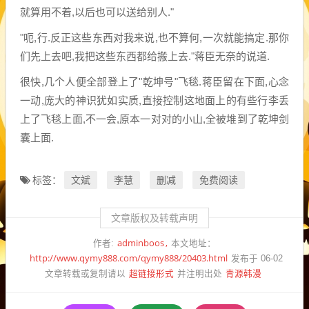
就算用不着,以后也可以送给别人."
"呃,行.反正这些东西对我来说,也不算何,一次就能搞定.那你
们先上去吧,我把这些东西都给搬上去."蒋臣无奈的说道.
很快,几个人便全部登上了"乾坤号"飞毯.蒋臣留在下面,心念
一动,庞大的神识犹如实质,直接控制这地面上的有些行李丢
上了飞毯上面,不一会,原本一对对的小山,全被堆到了乾坤剑
囊上面.
文斌
李慧
删减
免费阅读
标签：
文章版权及转载声明
adminboos
作者:
本文地址：
http://www.qymy888.com/qymy888/20403.html
发布于 06-02
超链接形式
青源韩漫
文章转载或复制请以
并注明出处